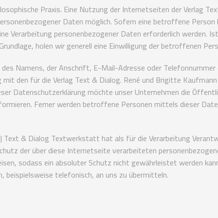
losophische Praxis. Eine Nutzung der Internetseiten der Verlag Te
 personenbezogener Daten möglich. Sofern eine betroffene Person
ine Verarbeitung personenbezogener Daten erforderlich werden. Ist
Grundlage, holen wir generell eine Einwilligung der betroffenen Pers
 des Namens, der Anschrift, E-Mail-Adresse oder Telefonnummer e
it den für die Verlag Text & Dialog. René und Brigitte Kaufmann
ser Datenschutzerklärung möchte unser Unternehmen die Öffentli
ormieren. Ferner werden betroffene Personen mittels dieser Date
 Text & Dialog Textwerkstatt hat als für die Verarbeitung Verantw
utz der über diese Internetseite verarbeiteten personenbezogene
isen, sodass ein absoluter Schutz nicht gewährleistet werden kan
 beispielsweise telefonisch, an uns zu übermitteln.