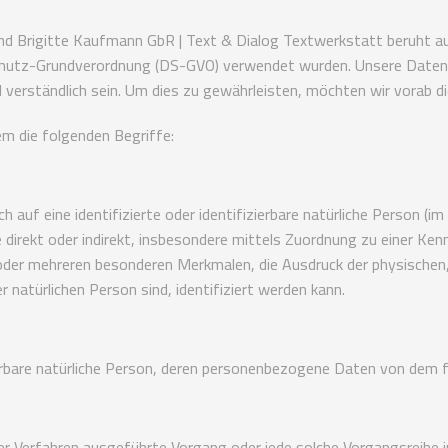
nd Brigitte Kaufmann GbR | Text & Dialog Textwerkstatt beruht auf
chutz-Grundverordnung (DS-GVO) verwendet wurden. Unsere Datensch
verständlich sein. Um dies zu gewährleisten, möchten wir vorab di
m die folgenden Begriffe:
 auf eine identifizierte oder identifizierbare natürliche Person (i
die direkt oder indirekt, insbesondere mittels Zuordnung zu einer 
oder mehreren besonderen Merkmalen, die Ausdruck der physischen,
er natürlichen Person sind, identifiziert werden kann.
zierbare natürliche Person, deren personenbezogene Daten von dem f
erter Verfahren ausgeführte Vorgang oder jede solche Vorgangsre