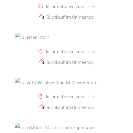
u. Phänom. der
Informationen zum Titel
Welt
Buchkauf im Onlineshop
Ulrich Fentzloff,
Gedichte
Informationen zum Titel
Buchkauf im Onlineshop
Grüttner-Wilke,
JahresWandel
Informationen zum Titel
MeeresStern
Buchkauf im Onlineshop
Robert Müller,