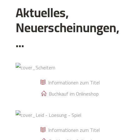
Aktuelles,
Neuerscheinungen,
...
Zeit des
Scheiterns
Informationen zum Titel
Buchkauf im Onlineshop
Leid - Lösung -
Spiel
Informationen zum Titel