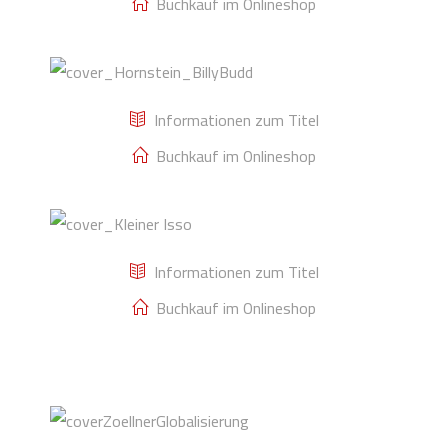
Buchkauf im Onlineshop
Hornstein, Billy
Budd
Informationen zum Titel
Knull, Der kleine
Buchkauf im Onlineshop
Isso vom
Planeten
Informationen zum Titel
Normal
Buchkauf im Onlineshop
Zöllner,
Gloablisierung