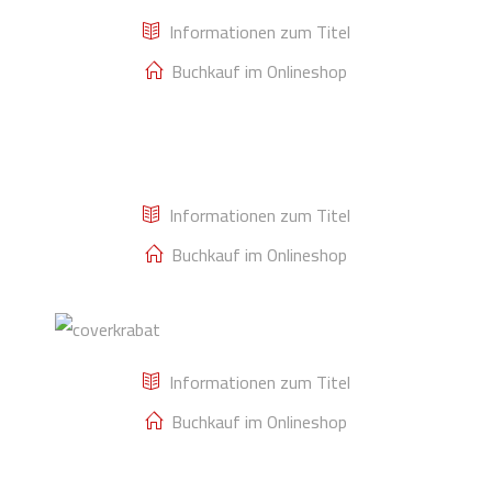
Machttechnik
Informationen zum Titel
Populismus
Kann
Buchkauf im Onlineshop
Philosophie
Hass erklären?
Informationen zum Titel
Buchkauf im Onlineshop
Felix Hornstein,
Krabat
Informationen zum Titel
danke
Buchkauf im Onlineshop