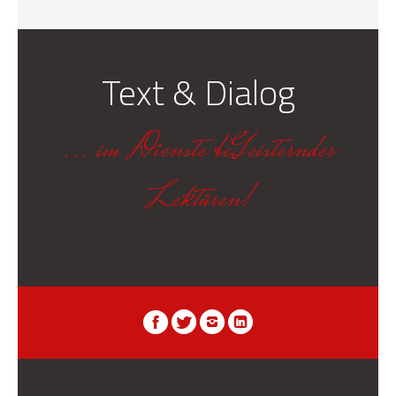
Text & Dialog
... im Dienste beGeisternder
Lektüren!