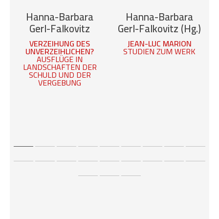
Zum Titel in
Zum Titel in
Hanna-Barbara
Hanna-Barbara
unserem
unserem
Gerl-Falkovitz
Gerl-Falkovitz (Hg.)
Onlineshop
Onlineshop
VERZEIHUNG DES
JEAN-LUC MARION
UNVERZEIHLICHEN?
STUDIEN ZUM WERK
:
AUSFLÜGE IN
LANDSCHAFTEN DER
SCHULD UND DER
VERGEBUNG